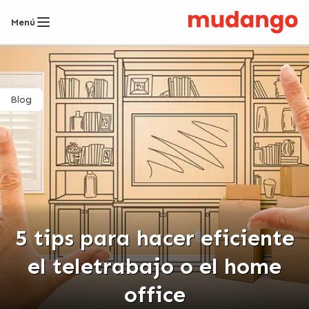
Menú
Blog
5 tips para hacer eficiente
el teletrabajo o el home
office